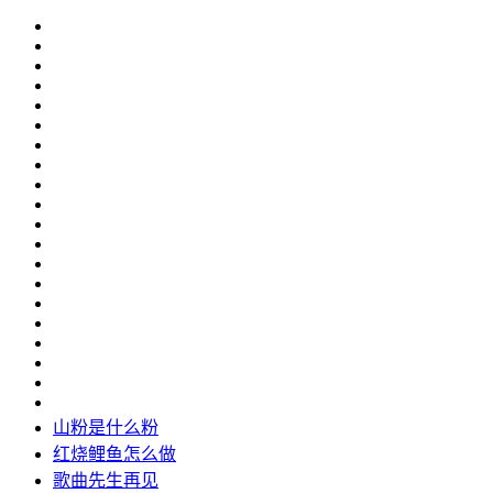
山粉是什么粉
红烧鲤鱼怎么做
歌曲先生再见