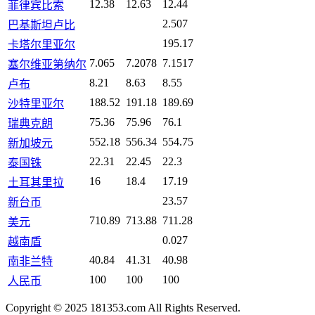
12.38
12.63
12.44
菲律宾比索
2.507
巴基斯坦卢比
195.17
卡塔尔里亚尔
7.065
7.2078
7.1517
塞尔维亚第纳尔
8.21
8.63
8.55
卢布
188.52
191.18
189.69
沙特里亚尔
75.36
75.96
76.1
瑞典克朗
552.18
556.34
554.75
新加坡元
22.31
22.45
22.3
泰国铢
16
18.4
17.19
土耳其里拉
23.57
新台币
710.89
713.88
711.28
美元
0.027
越南盾
40.84
41.31
40.98
南非兰特
100
100
100
人民币
Copyright © 2025 181353.com All Rights Reserved.